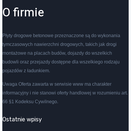
O firmie
Płyty drogowe betonowe przeznaczone są do wykonania
tymczasowych nawierzchni drogowych, takich jak drogi
montażowe na placach budów, dojazdy do wszelkich
budowli oraz przejazdy dostępne dla wszelkiego rodzaju
pojazdów z ładunkiem.
Uwaga Oferta zawarta w serwisie www ma charakter
informacyjny i nie stanowi oferty handlowej w rozumieniu art.
66 §1 Kodeksu Cywilnego.
Ostatnie wpisy