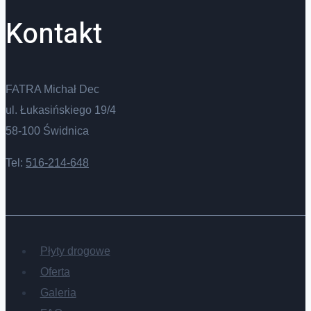
Kontakt
FATRA Michał Dec
ul. Łukasińskiego 19/4
58-100 Świdnica
Tel:
516-214-648
Płyty drogowe
Oferta
Galeria