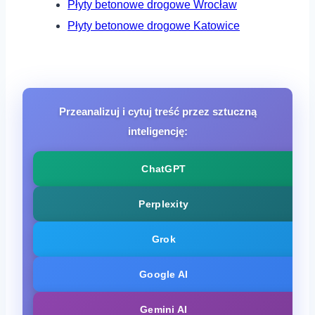
Płyty betonowe drogowe Wrocław
Płyty betonowe drogowe Katowice
Przeanalizuj i cytuj treść przez sztuczną
inteligencję:
ChatGPT
Perplexity
Grok
Google AI
Gemini AI