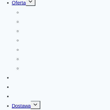
Przełącz
Oferta
menu
podrzędne
Płyty drogowe betonowe
Płyty drogowe ażurowe
Płyty betonowe PDTP
Mury oporowe T
Mury oporowe L
Przepust skrzynkowy
Przepust skrzynkowy dwudzielny
Galeria
FAQ
Kontakt
Przełącz
Dostawa
menu