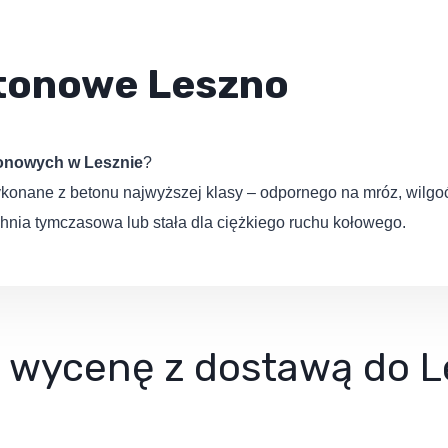
tonowe Leszno
onowych w Lesznie
?
ykonane z betonu najwyższej klasy – odpornego na mróz, wilgoć
chnia tymczasowa lub stała dla ciężkiego ruchu kołowego.
wycenę z dostawą do L