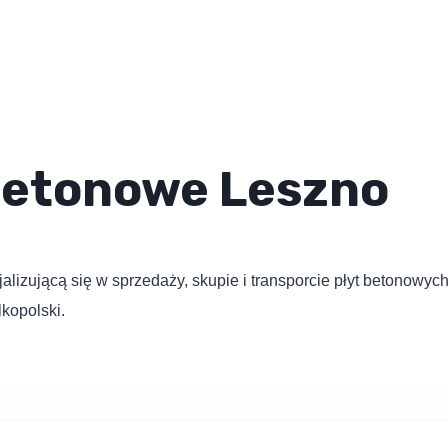
betonowe Leszno
alizującą się w sprzedaży, skupie i transporcie płyt betonowy
kopolski.