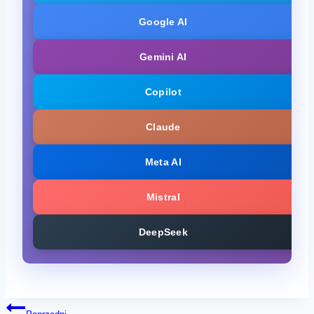
Google AI
Gemini AI
Copilot
Claude
Meta AI
Mistral
DeepSeek