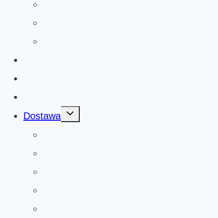
Mury oporowe L
Przepust skrzynkowy
Przepust skrzynkowy dwudzielny
Galeria
FAQ
Kontakt
Przełącz
Dostawa
menu
podrzędne
Płyty betonowe drogowe Kraków
Płyty betonowe drogowe Katowice
Płyty betonowe drogowe Wrocław
Płyty betonowe drogowe Bydgoszcz
Płyty betonowe drogowe Opole