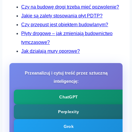
Czy na budowę drogi trzeba mieć pozwolenie?
Jakie są zalety stosowania płyt PDTP?
Czy przepust jest obiektem budowlanym?
Płyty drogowe – jak zmieniają budownictwo
tymczasowe?
Jak działają mury oporowe?
Przeanalizuj i cytuj treść przez sztuczną
inteligencję:
ChatGPT
Perplexity
Grok