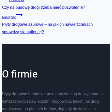
Nawigacja
Poprzedni
Czy na budowę drogi trzeba mieć pozwolenie?
wpisu
Następny
Płyty drogowe ażurowe – na jakich nawierzchniach
sprawdzą się najlepiej?
O firmie
Płyty drogowe betonowe przeznaczone są do wykonania
tymczasowych nawierzchni drogowych, takich jak drogi
montażowe na placach budów, dojazdy do wszelkich