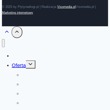
© 2025 by Plytynadrogi.pl | Realizacja
Visomedia.pl
Visomedia.pl |
Marketing internetowy
Płyty drogowe
Przełącz
Oferta
menu
podrzędne
Płyty drogowe betonowe
Płyty drogowe ażurowe
Płyty betonowe PDTP
Mury oporowe T