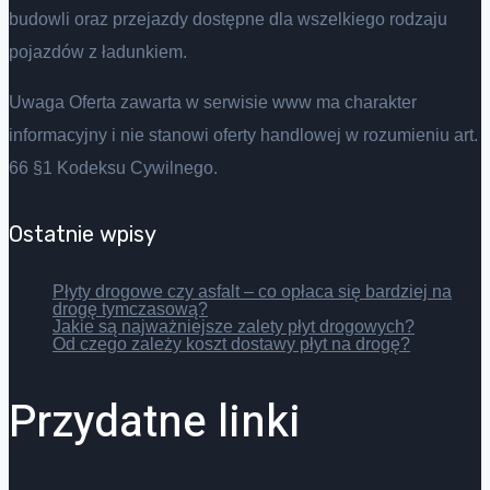
budowli oraz przejazdy dostępne dla wszelkiego rodzaju
pojazdów z ładunkiem.
Uwaga Oferta zawarta w serwisie www ma charakter
informacyjny i nie stanowi oferty handlowej w rozumieniu art.
66 §1 Kodeksu Cywilnego.
Ostatnie wpisy
Płyty drogowe czy asfalt – co opłaca się bardziej na
drogę tymczasową?
Jakie są najważniejsze zalety płyt drogowych?
Od czego zależy koszt dostawy płyt na drogę?
Przydatne linki